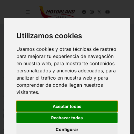
Utilizamos cookies
CICLISMO
Usamos cookies y otras técnicas de rastreo
para mejorar tu experiencia de navegación
en nuestra web, para mostrarte contenidos
personalizados y anuncios adecuados, para
analizar el tráfico en nuestra web y para
Todas las inscripciones en categoría de ciclismo son individuales.
comprender de donde llegan nuestros
El uso del casco es obligatorio en todas las variantes.
visitantes.
CICLISMO COMPETITIVA, OPEN + INTERSOCIAL.
Prueba a desarrollar el SABADO 17 de ENERO en el trazado FIM
Aceptar todas
(5.077m) de MotorLand Aragón con inicio a las 9:30h, finalizando
la carrera y el cronometraje a las 13:00h.
Rechazar todas
Desde ese momento la pista quedara abierta, así mismo, para la
categoría popular.
Configurar