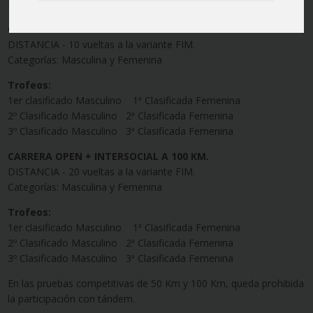
Las categorías quedarán divididas en las siguientes modalidades:
CARRERA OPEN + INTERSOCIAL 50 KM.
DISTANCIA - 10 vueltas a la variante FIM.
Categorías: Masculina y Femenina
Trofeos:
1er clasificado Masculino 1ª Clasificada Femenina
2º Clasificado Masculino 2ª Clasificada Femenina
3º Clasificado Masculino 3ª Clasificada Femenina
CARRERA OPEN + INTERSOCIAL A 100 KM.
DISTANCIA - 20 vueltas a la variante FIM.
Categorías: Masculina y Femenina
Trofeos:
1er clasificado Masculino 1ª Clasificada Femenina
2º Clasificado Masculino 2ª Clasificada Femenina
3º Clasificado Masculino 3ª Clasificada Femenina
En las pruebas competitivas de 50 Km y 100 Km, queda prohibida
la participación con tándem.