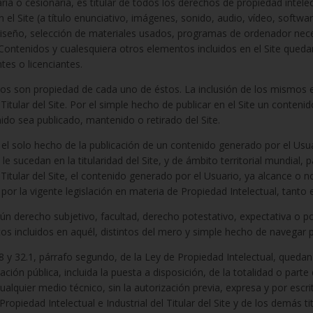
taria o cesionaria, es titular de todos los derechos de propiedad intele
 el Site (a título enunciativo, imágenes, sonido, audio, vídeo, softwa
diseño, selección de materiales usados, programas de ordenador nec
 Contenidos y cualesquiera otros elementos incluidos en el Site que
tes o licenciantes.
s son propiedad de cada uno de éstos. La inclusión de los mismos en
 Titular del Site. Por el simple hecho de publicar en el Site un conten
ido sea publicado, mantenido o retirado del Site.
r el solo hecho de la publicación de un contenido generado por el Usuar
le sucedan en la titularidad del Site, y de ámbito territorial mundial, p
Titular del Site, el contenido generado por el Usuario, ya alcance o n
 por la vigente legislación en materia de Propiedad Intelectual, tanto
gún derecho subjetivo, facultad, derecho potestativo, expectativa o posi
s incluidos en aquél, distintos del mero y simple hecho de navegar p
s 8 y 32.1, párrafo segundo, de la Ley de Propiedad Intelectual, qued
ación pública, incluida la puesta a disposición, de la totalidad o parte
alquier medio técnico, sin la autorización previa, expresa y por escrito
piedad Intelectual e Industrial del Titular del Site y de los demás ti