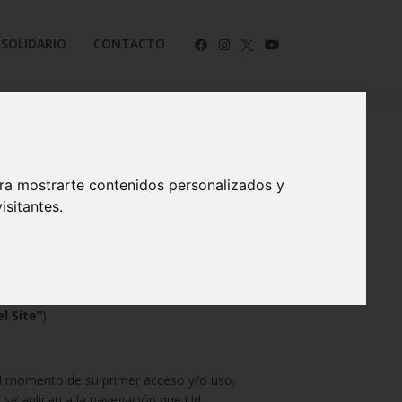
 SOLIDARIO
CONTACTO
ara mostrarte contenidos personalizados y
te
isitantes.
os de la Sociedad de la Información y del
OR DE ARAGÓN, S.A.
, con domicilio
el Site”
).
 el momento de su primer acceso y/o uso,
 se aplican a la navegación que Ud.