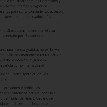
ctual e industrial sobre los Contenidos y
re o textos; marcas o logotipos,
esarios para su funcionamiento, acceso y
dan expresamente reservados a favor del
 el Site, su permanencia en él y su
ido generado por el Usuario, éste no
io, una licencia gratuita, no exclusiva,
ara publicar y mantener o retirar del Site,
o, dicho contenido, el grado de
 española como internacional.
ción jurídica sobre el Site, los
or él.
an expresamente prohibidas la
 de los Contenidos del Site, con fines
 del Titular del Site. El Usuario se
tulares de tales derechos sobre los