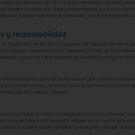
visualizar los elementos del Site e incluso imprimirlos, copiarlos y alm
sico siempre y cuando sea, única y exclusivamente, para su uso perso
 manipular cualquier dispositivo de protección, sistema de seguridad o
as y responsabilidad
e, en ningún caso, de los daños y perjuicios de cualquier naturaleza q
ros, los errores u omisiones en los Contenidos, la falta de disponibilida
ntenidos, a pesar de haber adoptado las medidas tecnológicas necesa
 de efectuar sin previo aviso las modificaciones que considere oportun
s que se presten a través del mismo como la forma en la que éstos a
amente vacío de cualquier contenido.
rsonalizar y facilitar al máximo la navegación en el Site., y mejorar la
io, su ordenador y/o el navegador utilizado por el Usuario para acced
 al Usuario. El Usuario puede configurar su navegador para que notifiqu