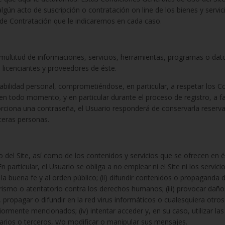
 algún acto de suscripción o contratación on line de los bienes y servic
 de Contratación que le indicaremos en cada caso.
a multitud de informaciones, servicios, herramientas, programas o dat
s licenciantes y proveedores de éste.
abilidad personal, comprometiéndose, en particular, a respetar los Co
, en todo momento, y en particular durante el proceso de registro, a fac
porciona una contraseña, el Usuario responderá de conservarla reserva
rceras personas.
 Site, así como de los contenidos y servicios que se ofrecen en él y,
 particular, el Usuario se obliga a no emplear ni el Site ni los servici
 a la buena fe y al orden público; (ii) difundir contenidos o propaganda
orismo o atentatorio contra los derechos humanos; (iii) provocar daños
ir, propagar o difundir en la red virus informáticos o cualesquiera otro
ormente mencionados; (iv) intentar acceder y, en su caso, utilizar las
uarios o terceros, y/o modificar o manipular sus mensajes.