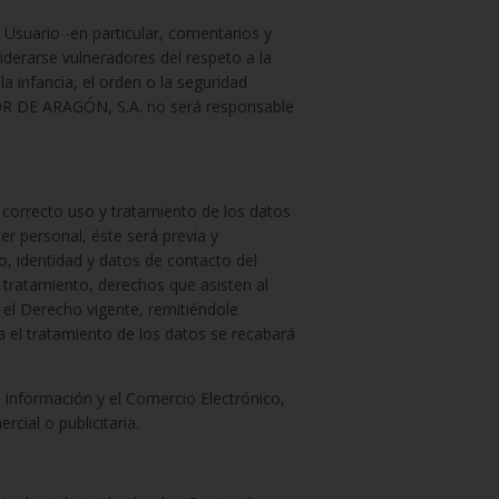
l Usuario -en particular, comentarios y
siderarse vulneradores del respeto a la
a infancia, el orden o la seguridad
TOR DE ARAGÓN, S.A. no será responsable
n correcto uso y tratamiento de los datos
er personal, éste será previa y
o, identidad y datos de contacto del
l tratamiento, derechos que asisten al
 el Derecho vigente, remitiéndole
ra el tratamiento de los datos se recabará
 Información y el Comercio Electrónico,
cial o publicitaria.