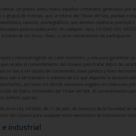
de retirar, sin previo aviso, todos aquellos contenidos generados por e
o grupos de noticias- que, a criterio del Titular del Site, puedan con
 xenófobos, racistas, pornográficos, que atenten contra la juventud o l
an adecuados para su publicación. En cualquier caso, CIUDAD DEL MO
 a través de los foros, chats, u otras herramientas de participación.
 europea y nacional vigente en cada momento, y vela para garantizar u
 que recabe el consentimiento del Usuario para tratar datos de caráct
e se van a ser objeto de tratamiento, base jurídica y fines del mism
tos van a ser tratados o criterios de los que dependa la duración de
 ejercitarlos, así como los demás extremos exigidos en cada caso por
tección de Datos Personales del Titular del Site. El consentimiento pa
r defecto (opt-in).
 en la Ley 34/2002, de 11 de julio, de Servicios de la Sociedad de la
iento del Usuario para cualquier envío electrónico de información comer
 e industrial