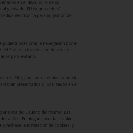
acenarlos en el disco duro de su
nal y privado. El Usuario deberá
 medida electrónica para la gestión de
ue pudiera ocasionar la navegación por el
d del Site, o la transmisión de virus o
rias para evitarlo.
as en su Site, pudiendo cambiar, suprimir
parezcan presentados o localizados en el
 experiencia del Usuario del mismo. Las
er al Site. En ningún caso, las cookies
e y rechace la instalación de cookies, y