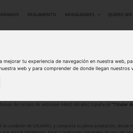
HORARIOS
REGLAMENTO
MODALIDADES
QUIERO SER
AVISO LEGAL
a mejorar tu experiencia de navegación en nuestra web, p
ondiciones generales de uso del si
 nuestra web y para comprender de donde llegan nuestros v
recogido en artículo 10 de la Ley 34/2002, de 11 de julio, de Servici
ocimiento que la empresa titular de (el
“Site”
) es
CIUDAD DEL MOT
oficinas del circuito de velocidad 44600 (Alcañiz) España (el
“Titular d
 Ud. la condición de USUARIO, y comporta su plena aceptación, desde
e que aquí le detallamos. Estas Condiciones Generales de Uso del Site