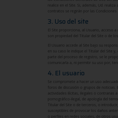
realice en el Site. Si, además, Ud. realiza
contratos se regirán por las Condiciones
3. Uso del site
El Site proporciona, al Usuario, acceso 
son propiedad del Titular del Site o de lo
El Usuario accede al Site bajo su respons
en su caso le indique el Titular del Site y
parte del proceso de registro, se le pro
comunicarla a, ni permitir su uso por, te
4. El usuario
Se compromete a hacer un uso adecuado del
foros de discusión o grupos de noticias. En
actividades ilícitas, ilegales o contrarias
pornográfico-ilegal, de apología del terr
Titular del Site o de terceros, o introduc
susceptibles de provocar los daños anteri
o perfiles en redes sociales, de otros us