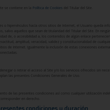
Site se contiene en la
Política de Cookies
del Titular del Site.
es o hipervínculos hacía otros sitios de Internet, el Usuario queda inf
s, salvo aquellos que sean de titularidad del Titular del Site. En ningú
idad de, o accesibilidad a, los contenidos de algún enlace pertenecien
d, exactitud, amplitud, veracidad, validez y constitucionalidad de cualq
itios de Internet. Igualmente la inclusión de estas conexiones externa
conectadas.
 denegar o retirar el acceso al Site y/o los servicios ofrecidos sin nec
mplan las presentes Condiciones Generales de Uso.
miento de las presentes condiciones así como cualquier utilización inde
 corresponder en derecho.
 presentes condiciones y duración