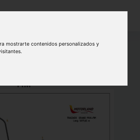
 SOLIDARIO
CONTACTO
ara mostrarte contenidos personalizados y
isitantes.
ararán sobre una distancia de 5077m, por vuelta,
FIA de 5344m.
FIM