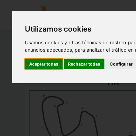
CIRCUITO
Utilizamos cookies
Usamos cookies y otras técnicas de rastreo par
anuncios adecuados, para analizar el tráfico en
Estas pruebas, se disputarán sobre el circuito de velo
Aceptar todas
Rechazar todas
Configurar
variante MotoGP (FIM), para la competición de BICICLE
FIA