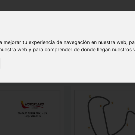
HORARIOS
REGLAMENTO
MODALIDADES
QUIERO SER
a mejorar tu experiencia de navegación en nuestra web, p
CIRCUITO
 nuestra web y para comprender de donde llegan nuestros v
cidad que habitualmente acogen eventos deportivos de motor y se prep
TA y para la CARRERA A PIE Y PATINES se disputará con la variante 