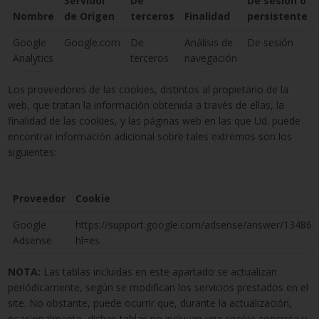
Servidor
De
De sesión o
Nombre
de Origen
terceros
Finalidad
persistente
Google
Google.com
De
Análisis de
De sesión
Analytics
terceros
navegación
Los proveedores de las cookies, distintos al propietario de la
web, que tratan la información obtenida a través de ellas, la
finalidad de las cookies, y las páginas web en las que Ud. puede
encontrar información adicional sobre tales extremos son los
siguientes:
Proveedor
Cookie
Google
https://support.google.com/adsense/answer/134869
Adsense
hl=es
NOTA:
Las tablas incluidas en este apartado se actualizan
periódicamente, según se modifican los servicios prestados en el
site. No obstante, puede ocurrir que, durante la actualización,
ocasionalmente, dichas tablas no incluyan una cookie concreta y